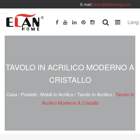
E-mail:
helen@dgfaxiang.com
Lang
TAVOLO IN ACRILICO MODERNO A
CRISTALLO
Casa
Prodotti
Mobili In Acrilico
Tavolo In Acrilico
Tavolo In
/
/
/
/
Acrilico Moderno A Cristallo