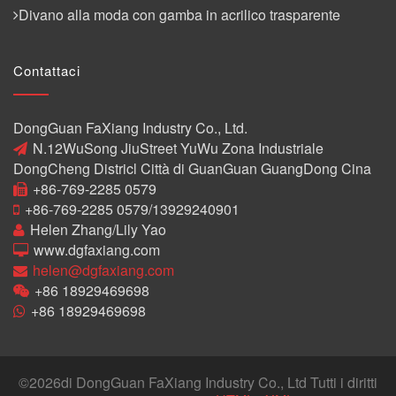
Divano alla moda con gamba in acrilico trasparente
Contattaci
DongGuan FaXiang Industry Co., Ltd.
N.12WuSong JiuStreet YuWu Zona Industriale
DongCheng Districl Città di GuanGuan GuangDong Cina
+86-769-2285 0579
+86-769-2285 0579/13929240901
Helen Zhang/Lily Yao
www.dgfaxiang.com
helen@dgfaxiang.com
+86 18929469698
+86 18929469698
©
2026di DongGuan FaXiang Industry Co., Ltd Tutti i diritti