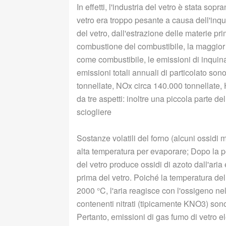
In effetti, l'industria del vetro è stata so
vetro era troppo pesante a causa dell'inq
del vetro, dall'estrazione delle materie pri
combustione del combustibile, la maggior pa
come combustibile, le emissioni di inquinan
emissioni totali annuali di particolato son
tonnellate, NOx circa 140.000 tonnellate, 
da tre aspetti: inoltre una piccola parte d
sciogliere
Sostanze volatili del forno (alcuni ossid
alta temperatura per evaporare; Dopo la po
del vetro produce ossidi di azoto dall'aria
prima del vetro. Poiché la temperatura del
2000 °C, l'aria reagisce con l'ossigeno ne
contenenti nitrati (tipicamente KNO3) so
Pertanto, emissioni di gas fumo di vetro e