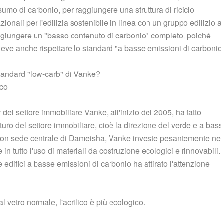
mo di carbonio, per raggiungere una struttura di riciclo
azionali per l'edilizia sostenibile in linea con un gruppo edilizio 
aggiungere un "basso contenuto di carbonio" completo, poiché
, deve anche rispettare lo standard "a basse emissioni di carbonio
standard "low-carb" di Vanke?
ico
 del settore immobiliare Vanke, all'inizio del 2005, ha fatto
uturo del settore immobiliare, cioè la direzione del verde e a bas
, con sede centrale di Dameisha, Vanke investe pesantemente ne
in tutto l'uso di materiali da costruzione ecologici e rinnovabili.
edifici a basse emissioni di carbonio ha attirato l'attenzione
 vetro normale, l'acrilico è più ecologico.