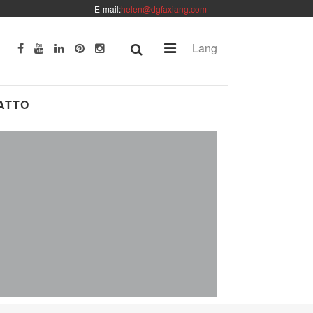
E-mail:
helen@dgfaxiang.com
Lang
ATTO