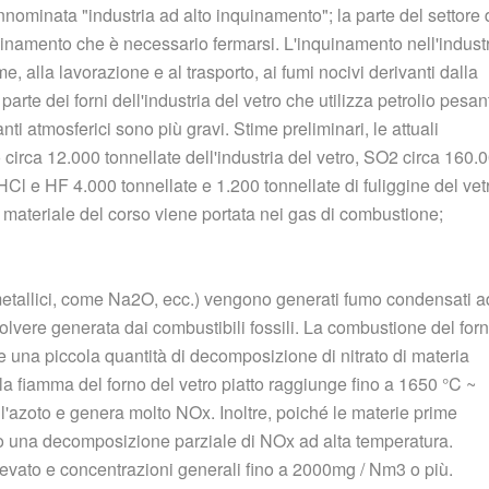
prannominata "industria ad alto inquinamento"; la parte del settore 
uinamento che è necessario fermarsi. L'inquinamento nell'indust
me, alla lavorazione e al trasporto, ai fumi nocivi derivanti dalla
rte dei forni dell'industria del vetro che utilizza petrolio pesan
ti atmosferici sono più gravi. Stime preliminari, le attuali
o circa 12.000 tonnellate dell'industria del vetro, SO2 circa 160.
HCl e HF 4.000 tonnellate e 1.200 tonnellate di fuliggine del vet
el materiale del corso viene portata nei gas di combustione;
i metallici, come Na2O, ecc.) vengono generati fumo condensati a
lvere generata dai combustibili fossili. La combustione del for
 e una piccola quantità di decomposizione di nitrato di materia
la fiamma del forno del vetro piatto raggiunge fino a 1650 °C ~
ll'azoto e genera molto NOx. Inoltre, poiché le materie prime
no una decomposizione parziale di NOx ad alta temperatura.
levato e concentrazioni generali fino a 2000mg / Nm3 o più.