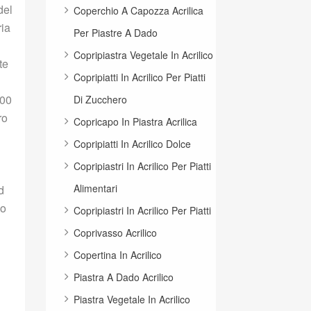
del
Coperchio A Capozza Acrilica
ria
Per Piastre A Dado
Copripiastra Vegetale In Acrilico
te
Copripiatti In Acrilico Per Piatti
000
Di Zucchero
ro
Copricapo In Piastra Acrilica
Copripiatti In Acrilico Dolce
Copripiastri In Acrilico Per Piatti
Alimentari
d
no
Copripiastri In Acrilico Per Piatti
Coprivasso Acrilico
Copertina In Acrilico
Piastra A Dado Acrilico
Piastra Vegetale In Acrilico