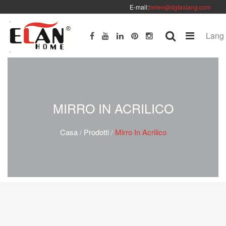
E-mail:
helen@dgfaxiang.com
Lang
MIRRO IN ACRILICO
Casa
Prodotti
Mirro In Acrilico
/
/