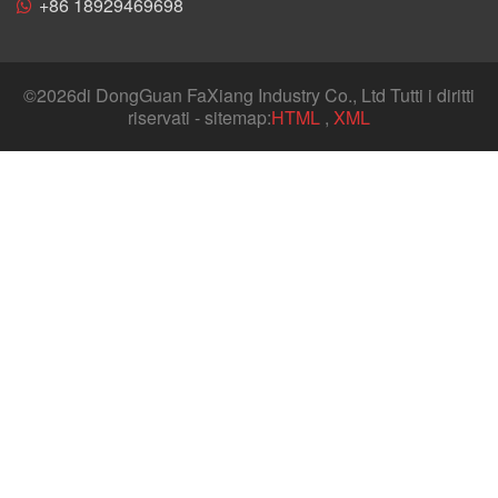
+86 18929469698
©
2026di DongGuan FaXiang Industry Co., Ltd Tutti i diritti
riservati - sitemap:
HTML
,
XML