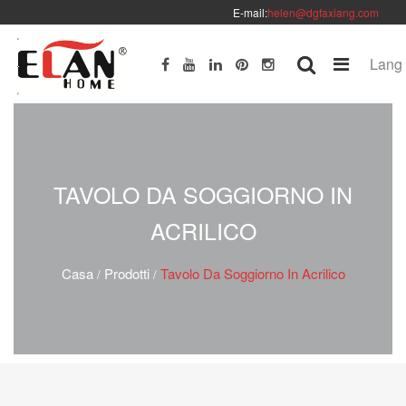
E-mail:
helen@dgfaxiang.com
Lang
TAVOLO DA SOGGIORNO IN
ACRILICO
Casa
Prodotti
Tavolo Da Soggiorno In Acrilico
/
/