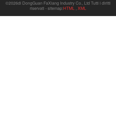
©
2026di DongGuan FaXiang Industry Co., Ltd Tutti i diritti
riservati - sitemap:
HTML
,
XML