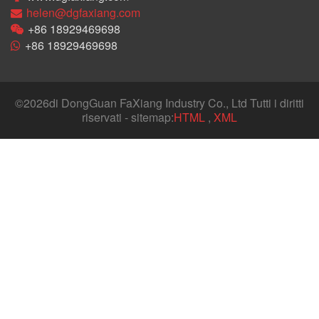
helen@dgfaxiang.com
+86 18929469698
+86 18929469698
©
2026di DongGuan FaXiang Industry Co., Ltd Tutti i diritti
riservati - sitemap:
HTML
,
XML