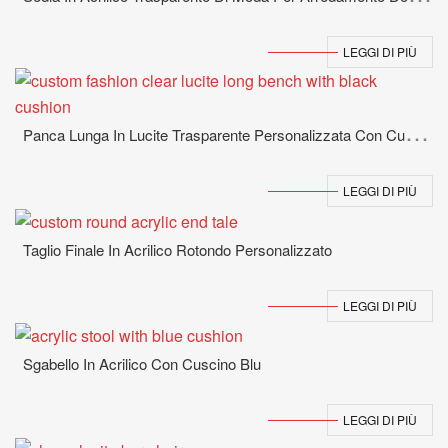
LEGGI DI PIÙ
P
Anca Lunga In Lucite Trasparente Personalizzata Con Cuscino Nero
LEGGI DI PIÙ
Taglio Finale In Acrilico Rotondo Personalizzato
LEGGI DI PIÙ
Sgabello In Acrilico Con Cuscino Blu
LEGGI DI PIÙ