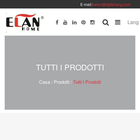
E-mail:
helen@dgfaxiang.com
Lang
TUTTI I PRODOTTI
Casa
Prodotti
Tutti I Prodotti
/
/