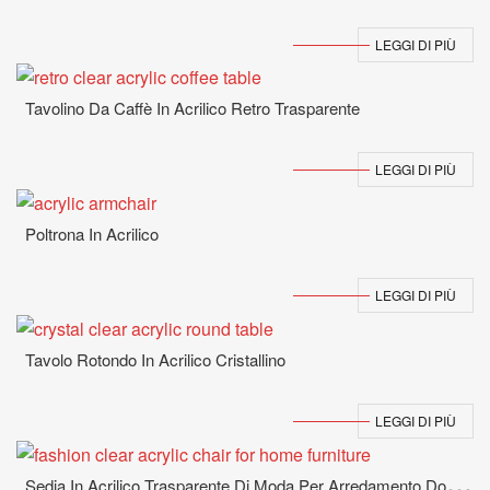
LEGGI DI PIÙ
Tavolino Da Caffè In Acrilico Retro Trasparente
LEGGI DI PIÙ
Poltrona In Acrilico
LEGGI DI PIÙ
Tavolo Rotondo In Acrilico Cristallino
LEGGI DI PIÙ
S
Edia In Acrilico Trasparente Di Moda Per Arredamento Domestico