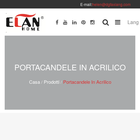
E-mail:
helen@dgfaxiang.com
Lang
PORTACANDELE IN ACRILICO
Casa
Prodotti
Portacandele In Acrilico
/
/