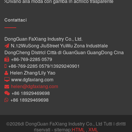
Divano alla moda con gamba in acrilico trasparente
Contattaci
DongGuan FaXiang Industry Co., Ltd.
N.12WuSong JiuStreet YuWu Zona Industriale
DongCheng Districl Città di GuanGuan GuangDong Cina
+86-769-2285 0579
+86-769-2285 0579/13929240901
Helen Zhang/Lily Yao
www.dgfaxiang.com
helen@dgfaxiang.com
+86 18929469698
+86 18929469698
©
2026di DongGuan FaXiang Industry Co., Ltd Tutti i diritti
riservati - sitemap:
HTML
,
XML