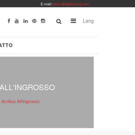
E-mail:
helen@dgfaxiang.com
Lang
ATTO
 ALL'INGROSSO
crilico All'ingrosso