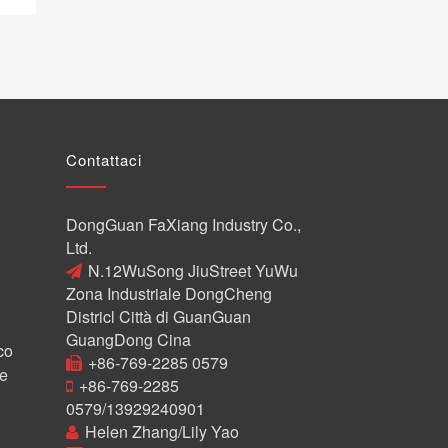
Contattaci
DongGuan FaXiang Industry Co.,
Ltd.
N.12WuSong JiuStreet YuWu
Zona Industriale DongCheng
Districl Città di GuanGuan
GuangDong Cina
co
+86-769-2285 0579
 e
+86-769-2285
0579/13929240901
Helen Zhang/Lily Yao