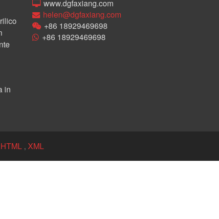
www.dgfaxiang.com
helen@dgfaxiang.com
rilico
+86 18929469698
n
+86 18929469698
nte
 in
:
HTML
,
XML