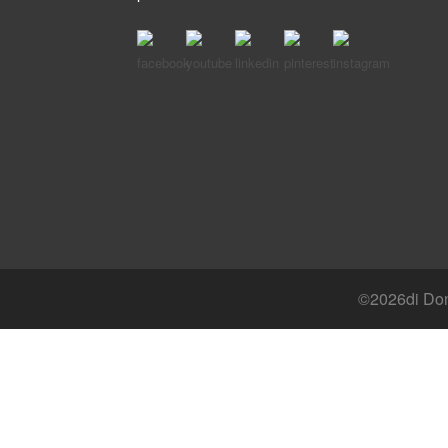
©
2026di Dong