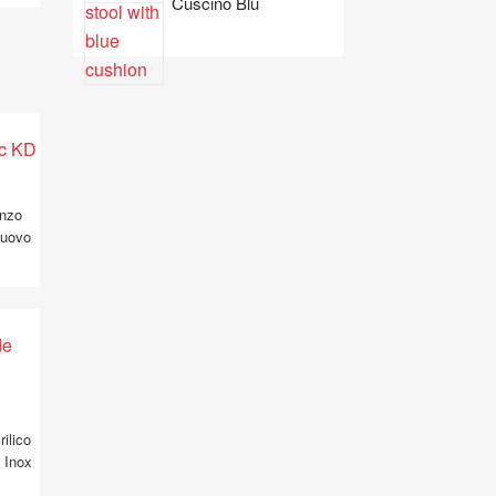
Cuscino Blu
anzo
Nuovo
rilico
 Inox