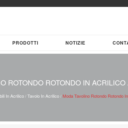
PRODOTTI
NOTIZIE
CONT
O ROTONDO ROTONDO IN ACRILICO
ili In Acrilico
Tavolo In Acrilico
Moda Tavolino Rotondo Rotondo In A
/
/