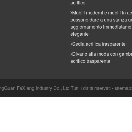
acrilico
Mobili moderni e mobili in ac
possono dare a una stanza u
aggiornamento immediatame
elegante
Sedia acrilica trasparente
Divano alla moda con gamba
acrilico trasparente
Guan FaXiang Industry Co., Ltd Tutti i diritti riservati - sitemap