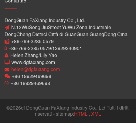
Contattaci
DongGuan FaXiang Industry Co., Ltd.
N.12WuSong JiuStreet YuWu Zona Industriale
DongCheng Districl Città di GuanGuan GuangDong Cina
+86-769-2285 0579
+86-769-2285 0579/13929240901
Helen Zhang/Lily Yao
www.dgfaxiang.com
helen@dgfaxiang.com
+86 18929469698
+86 18929469698
©
2026di DongGuan FaXiang Industry Co., Ltd Tutti i diritti
riservati - sitemap:
HTML
,
XML