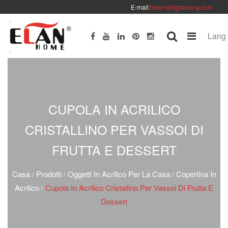
E-mail:
helen@dgfaxiang.com
Lang
CUPOLA IN ACRILICO
CRISTALLINO PER VASSOI DI
FRUTTA E DESSERT
Casa
Prodotti
Oggetti In Acrilico Per La Casa
Copertina In
/
/
/
Acrilico
Cupola In Acrilico Cristallino Per Vassoi Di Frutta E
/
Dessert