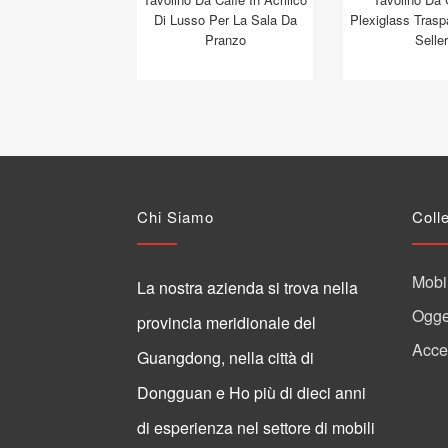
Di Lusso Per La Sala Da
Plexiglass Trasp
Pranzo
Seller
Chi Siamo
Coll
Mobil
La nostra azienda si trova nella
Ogget
provincia meridionale del
Acces
Guangdong, nella città di
Dongguan e Ho più di dieci anni
di esperienza nel settore di mobili