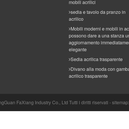
mobili acrilici
sedia e tavolo da pranzo in
acrilico
Mobili moderni e mobili in ac
possono dare a una stanza u
aggiornamento immediatame
elegante
Sedia acrilica trasparente
Divano alla moda con gamba
acrilico trasparente
Guan FaXiang Industry Co., Ltd Tutti i diritti riservati - sitemap