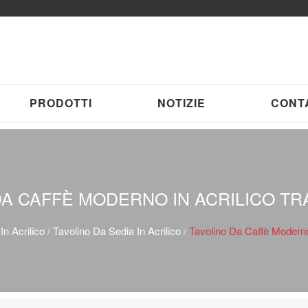
PRODOTTI
NOTIZIE
CONT
DA CAFFÈ MODERNO IN ACRILICO T
In Acrilico
Tavolino Da Sedia In Acrilico
Tavolino Da Caffè Moderno
/
/