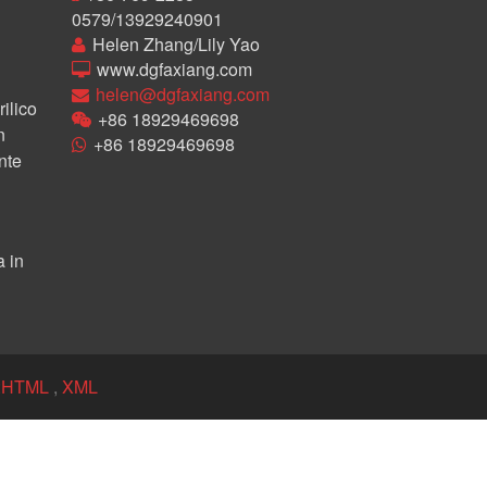
0579/13929240901
Helen Zhang/Lily Yao
www.dgfaxiang.com
helen@dgfaxiang.com
rilico
+86 18929469698
n
+86 18929469698
nte
 in
:
HTML
,
XML