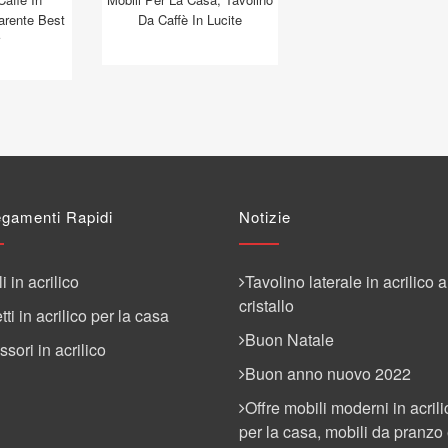
arente Best
Da Caffè In Lucite
egamenti Rapidi
Notizie
i in acrilico
Tavolino laterale in acrilico a
cristallo
ti in acrilico per la casa
Buon Natale
sori in acrilico
Buon anno nuovo 2022
Offre mobili moderni in acrili
per la casa, mobili da pranzo