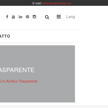
E-mail:
helen@dgfaxiang.com
Lang
ATTO
RASPARENTE
 In Acrilico Trasparente