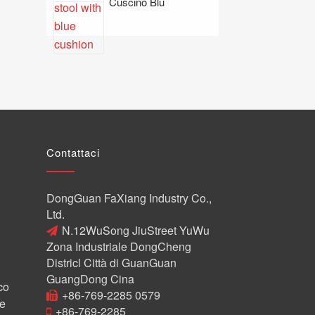
Cuscino Blu
Contattaci
DongGuan FaXiang Industry Co.,
Ltd.
N.12WuSong JiuStreet YuWu
Zona Industriale DongCheng
Districl Città di GuanGuan
GuangDong Cina
co
+86-769-2285 0579
 e
+86-769-2285