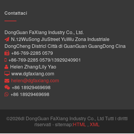
Contattaci
DongGuan FaXiang Industry Co., Ltd.
N.12WuSong JiuStreet YuWu Zona Industriale
DongCheng Districl Città di GuanGuan GuangDong Cina
+86-769-2285 0579
+86-769-2285 0579/13929240901
Helen Zhang/Lily Yao
www.dgfaxiang.com
helen@dgfaxiang.com
+86 18929469698
+86 18929469698
©
2026di DongGuan FaXiang Industry Co., Ltd Tutti i diritti
riservati - sitemap:
HTML
,
XML