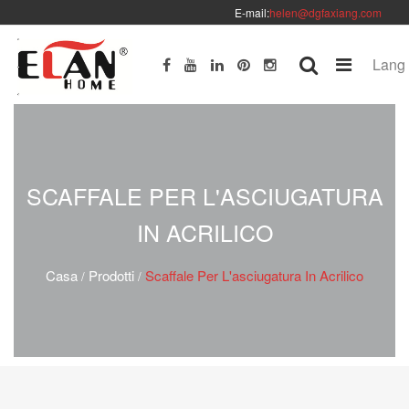
E-mail:
helen@dgfaxiang.com
Lang
SCAFFALE PER L'ASCIUGATURA
IN ACRILICO
Casa
Prodotti
Scaffale Per L'asciugatura In Acrilico
/
/